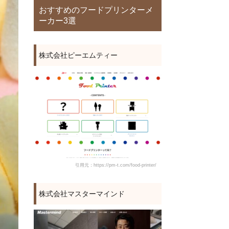
おすすめのフードプリンターメ
ーカー3選
株式会社ピーエムティー
引用元：https://pm-t.com/food-printer/
株式会社マスターマインド