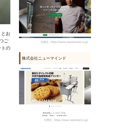
」とお
つご
引用元：https://www.mastermind.co.jp/
ントの
株式会社ニューマインド
引用元：https://www.newmind.co.jp/